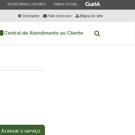
ESTADO
ESTADO
ESTADO
SECRETARIAS E ÓRGÃOS
DIÁRIO OFICIAL
Contraste
Fale conosco
Mapa do site
Abrir a busca
Central de Atendimento ao Cliente
Acessar o serviço