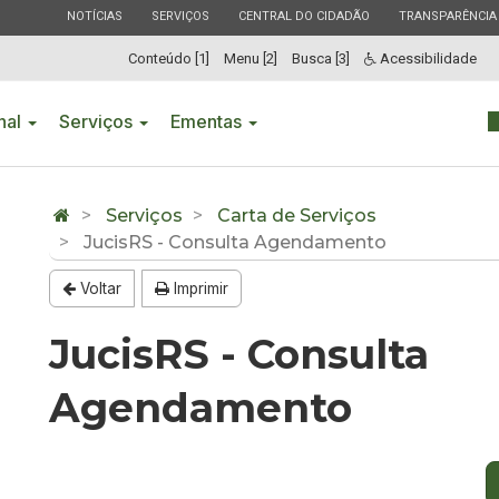
ESTADO
ESTADO
ESTADO
ESTADO
NOTÍCIAS
SERVIÇOS
CENTRAL DO CIDADÃO
TRANSPARÊNCIA
Conteúdo [1]
Menu [2]
Busca [3]
Acessibilidade
onal
Serviços
Ementas
Serviços
Carta de Serviços
JucisRS - Consulta Agendamento
Voltar
Imprimir
JucisRS - Consulta
Agendamento