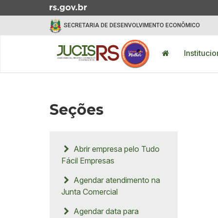
Ir para o conteúdo
Ir para o menu
Ir para a busca
SECRETARIA DE DESENVOLVIMENTO ECONÔMICO
Início do menu
Instituci
Início do conteúdo
Seções
Abrir empresa pelo Tudo
Fácil Empresas
Agendar atendimento na
Junta Comercial
Agendar data para