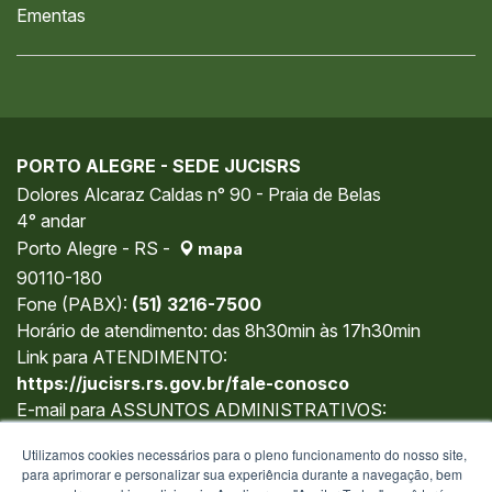
Ementas
PORTO ALEGRE - SEDE JUCISRS
Dolores Alcaraz Caldas n° 90 - Praia de Belas
4° andar
Porto Alegre - RS -
mapa
90110-180
Fone (PABX):
(51) 3216-7500
Horário de atendimento: das 8h30min às 17h30min
Link para ATENDIMENTO:
https://jucisrs.rs.gov.br/fale-conosco
E-mail para ASSUNTOS ADMINISTRATIVOS:
gabinete@jucisrs.rs.gov.br
Utilizamos cookies necessários para o pleno funcionamento do nosso site,
para aprimorar e personalizar sua experiência durante a navegação, bem