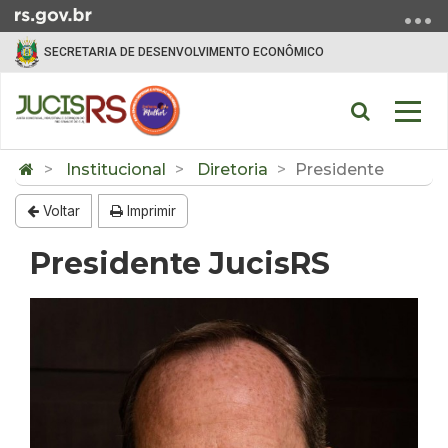
Ir para o conteúdo
Ir para o menu
Ir para a busca
SECRETARIA DE DESENVOLVIMENTO ECONÔMICO
Abrir a bu
Alter
Início do conteúdo
Institucional
Diretoria
Presidente
Voltar
Imprimir
Presidente JucisRS