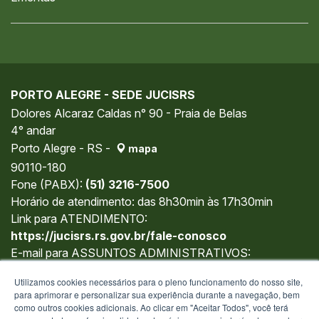
PORTO ALEGRE - SEDE JUCISRS
Dolores Alcaraz Caldas n° 90 - Praia de Belas
4° andar
Porto Alegre - RS -
mapa
90110-180
Fone (PABX):
(51) 3216-7500
Horário de atendimento: das 8h30min às 17h30min
Link para ATENDIMENTO:
https://jucisrs.rs.gov.br/fale-conosco
E-mail para ASSUNTOS ADMINISTRATIVOS:
gabinete@jucisrs.rs.gov.br
Utilizamos cookies necessários para o pleno funcionamento do nosso site,
para aprimorar e personalizar sua experiência durante a navegação, bem
como outros cookies adicionais. Ao clicar em "Aceitar Todos", você terá