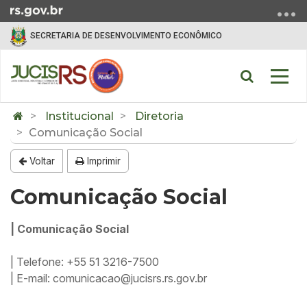
Ir para o conteúdo
Ir para o menu
Ir para a busca
SECRETARIA DE DESENVOLVIMENTO ECONÔMICO
Abrir a bu
Alter
Início do conteúdo
Institucional
Diretoria
Comunicação Social
Voltar
Imprimir
Comunicação Social
| Comunicação Social
| Telefone: +55 51 3216-7500
| E-mail: comunicacao@jucisrs.rs.gov.br